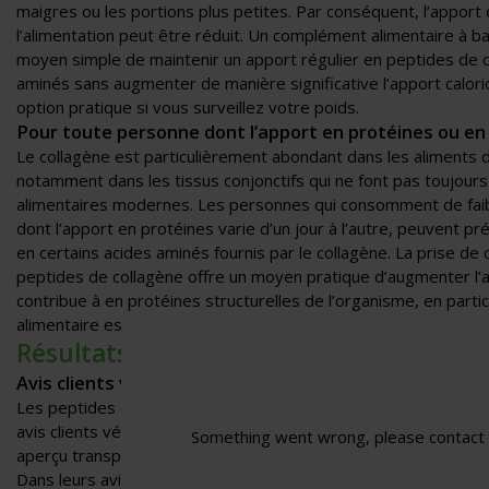
maigres ou les portions plus petites. Par conséquent, l’apport
l’alimentation peut être réduit. Un complément alimentaire à b
moyen simple de maintenir un apport régulier en peptides de c
aminés sans augmenter de manière significative l’apport caloriq
option pratique si vous surveillez votre poids.
Pour toute personne dont l’apport en protéines ou en 
Le collagène est particulièrement abondant dans les aliments d
notamment dans les tissus conjonctifs qui ne font pas toujour
alimentaires modernes. Les personnes qui consomment de faib
dont l’apport en protéines varie d’un jour à l’autre, peuvent pr
en certains acides aminés fournis par le collagène. La prise 
peptides de collagène offre un moyen pratique d’augmenter l’
contribue à en protéines structurelles de l’organisme, en partic
alimentaire est irrégulier.
Résultats et avis de vrais clients
Avis clients vérifiés
Les peptides de collagène bovin VitaBright sont notés
4,7 sur 
avis clients vérifiés
, recueillis et gérés de manière indépendan
Something went wrong, please contact 
aperçu transparent et fiable des expériences réelles des client
Dans leurs avis, les clients mentionnent fréquemment une améli