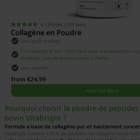
4.7
Étoiles
(159 Avis)
Noté
Collagène en Poudre
4.7
sur
Sans goût ni odeur
5
étoiles
il se mélange à tout ; hydrolysé pour une absorption op
résultats ; issu de bovins nourris à l'herbe
sans additifs
from €24,99
Find Out More
Pourquoi choisir la poudre de peptides
bovin VitaBright ?
Formule à base de collagène pur et hautement conce
VitaBright contient 100 % de peptides de collagène bovin hyd