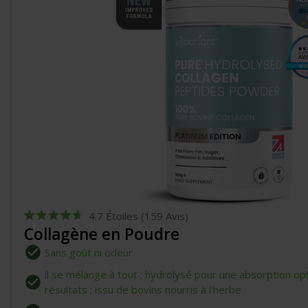
4.7
Étoiles
(159 Avis)
Noté
Collagène en Poudre
4.7
sur
Sans goût ni odeur
5
étoiles
il se mélange à tout ; hydrolysé pour une absorption op
résultats ; issu de bovins nourris à l'herbe