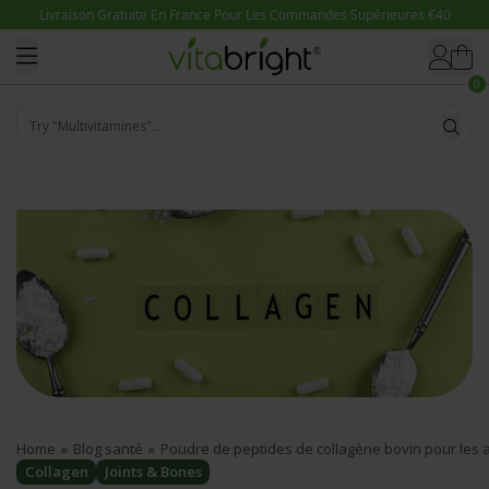
Ignorer et passer au contenu
0
Try "Magnésium"...
Home
»
Blog santé
»
Poudre de peptides de collagène bovin pour les ar
Collagen
Joints & Bones