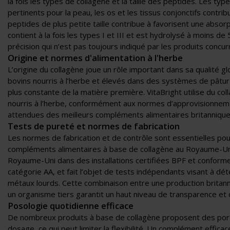
la fois les types de collagène et la taille des peptides. Les types
pertinents pour la peau, les os et les tissus conjonctifs contri
peptides de plus petite taille contribue à favorisent une absorp
contient à la fois les types I et III et est hydrolysé à moins de
précision qui n’est pas toujours indiqué par les produits concur
Origine et normes d'alimentation à l'herbe
L’origine du collagène joue un rôle important dans sa qualité gl
bovins nourris à l’herbe et élevés dans des systèmes de pâtur
plus constante de la matière première. VitaBright utilise du co
nourris à l’herbe, conformément aux normes d’approvisionne
attendues des meilleurs compléments alimentaires britannique
Tests de pureté et normes de fabrication
Les normes de fabrication et de contrôle sont essentielles pou
compléments alimentaires à base de collagène au Royaume-Uni.
Royaume-Uni dans des installations certifiées BPF et conform
catégorie AA, et fait l’objet de tests indépendants visant à dé
métaux lourds. Cette combinaison entre une production britanni
un organisme tiers garantit un haut niveau de transparence et d
Posologie quotidienne efficace
De nombreux produits à base de collagène proposent des porti
dosage, ce qui peut limiter la flexibilité. Un complément effica