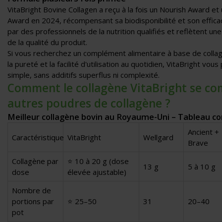
VitaBright Bovine Collagen a reçu à la fois un Nourish Award e
Award en 2024, récompensant sa biodisponibilité et son effica
par des professionnels de la nutrition qualifiés et reflètent u
de la qualité du produit.
Si vous recherchez un complément alimentaire à base de collagè
la pureté et la facilité d'utilisation au quotidien, VitaBright vo
simple, sans additifs superflus ni complexité.
Comment le collagène VitaBright se com
autres poudres de collagène ?
Meilleur collagène bovin au Royaume-Uni – Tableau c
Ancient +
Caractéristique
VitaBright
Wellgard
Brave
Collagène par
⭐ 10 à 20 g (dose
13 g
5 à 10 g
dose
élevée ajustable)
Nombre de
portions par
⭐ 25–50
31
20–40
pot