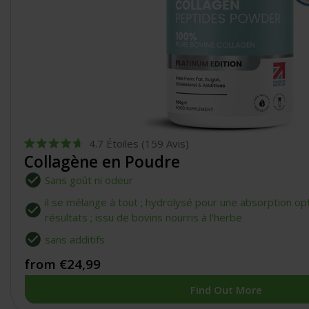
4.7
Étoiles
(159 Avis)
Noté
Collagène en Poudre
4.7
sur
Sans goût ni odeur
5
étoiles
il se mélange à tout ; hydrolysé pour une absorption op
résultats ; issu de bovins nourris à l'herbe
sans additifs
from €24,99
Find Out More