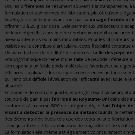
Uni, les différences se résument souvent à la transparence, à l
formulation et aux normes de fabrication, plutôt qu'aux allégat
VitaBright se distingue avant tout par sa
dosage flexible et
offrant 10 à 20 g par dose. Cela permet aux utilisateurs d’adap
de leurs objectifs, alors que de nombreux produits concurrents
niveaux inférieurs ou moins modulables. Pour les utilisateurs qu
visibles ou le contribue à articulaire, cette flexibilité constitue u
Un autre facteur clé de différenciation est
taille des peptides
VitaBright indique clairement une taille de peptide inférieure à 
correspond à un faible poids moléculaire favorisant une digesti
efficaces. La plupart des marques concurrentes ne fournissent 
qui rend plus difficile l’évaluation de l’efficacité avec laquelle l
absorbé.
En matière de
contrôle qualité
, VitaBright réunit plusieurs ato
toujours de pair. Il est
fabriqué au Royaume-Uni
dans des ins
conformes à la norme BRC de catégorie AA, et
fait l’objet d
visant à détecter la présence de métaux lourds
. Si certa
des éléments individuels tels que des tests ou une fabricatio
ceux qui offrent cette combinaison de traçabilité et de vérificat
La formulation elle-même est également volontairement simple.