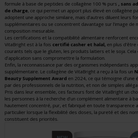
formule à base de peptides de collagène 100 % purs
, sans a
de charge
, ce qui permet un apport plus élevé en collagène 
adoptent une approche similaire, mais d’autres diluent leurs f
supplémentaires ou se concentrent davantage sur l’image de 
composition mesurable.
Les certifications et la compatibilité alimentaire renforcent en
VitaBright est à la fois
certifié casher et halal
,
en plus d’être
courants tels que le gluten, les produits laitiers et le soja. Cel
d’application sans compromettre la formulation.
Enfin, la reconnaissance par des organismes indépendants appo
supplémentaire. Le collagène de VitaBright a reçu à la fois un
N
Beauty Supplement Award
en 2024
, ce qui témoigne d’une é
par des professionnels de la nutrition, et non de simples allég
Pris dans leur ensemble, ces facteurs font de VitaBright un ch
les personnes à la recherche d’un
complément alimentaire à ba
hautement concentré, pur, et fabriqué en toute transparence
particulier lorsque la flexibilité des doses, la pureté et des no
constituent des priorités.