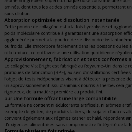
arôme ni ingrédient superflu. Chaque dose constitue une sour
aminés, dont tous les acides aminés essentiels, permettant un
sans dilution.
Absorption optimisée et dissolution instantanée
Cette poudre de collagène est à la fois hydrolysée et agglomé
poids moléculaire contribue à garantissent une absorption effic
agglomérée permet à la poudre de se dissoudre instantanéme
ou froids. Elle s'incorpore facilement dans les boissons ou les 
ni la texture, ce qui favorise une utilisation quotidienne régulièr
Approvisionnement, fabrication et tests conformes 
Le collagène VitaBright est fabriqué au Royaume-Uni dans le 
pratiques de fabrication (BPF), au sein d’installations certifiée
l’objet de tests indépendants visant à détecter la présence de
un approvisionnement issu d’animaux nourris à l’herbe, cela gara
rigoureux, de la matière première au produit fini.
pur Une formule offrant une large compatibilité
La formule ne contient ni édulcorants artificiels, ni arômes artific
exempte de gluten, de produits laitiers, de soja et d’autres all
convient également aux régimes casher et halal, répondant ains
d’exigences alimentaires sans compromettre l’intégrité de la f
Formule plusieurs fois primée