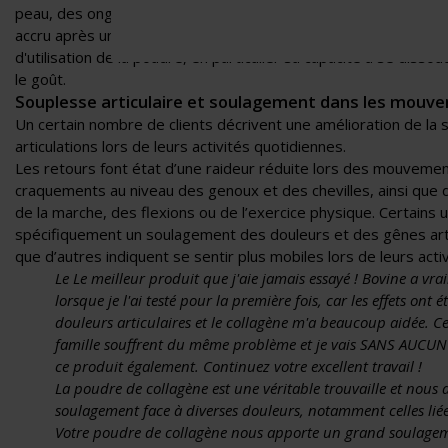
peau, des ongles plus résistants, une meilleure santé capillaire 
accru après une utilisation quotidienne régulière. Beaucoup soul
d'utilisation de la poudre, en particulier sa capacité à se diss
le goût.
Souplesse articulaire et soulagement dans les mouv
Un certain nombre de clients décrivent une amélioration de la 
articulations lors de leurs activités quotidiennes.
Les retours font état d’une raideur réduite lors des mouvemen
craquements au niveau des genoux et des chevilles, ainsi que d
de la marche, des flexions ou de l’exercice physique. Certains 
spécifiquement un soulagement des douleurs et des gênes articu
que d’autres indiquent se sentir plus mobiles lors de leurs activ
Le Le meilleur produit que j'aie jamais essayé ! Bovine a vra
lorsque je l'ai testé pour la première fois, car les effets ont 
douleurs articulaires et le collagène m'a beaucoup aidée. 
famille souffrent du même problème et je vais SANS AUC
ce produit également. Continuez votre excellent travail !
La poudre de collagène est une véritable trouvaille et nous
soulagement face à diverses douleurs, notamment celles liées
Votre poudre de collagène nous apporte un grand soulageme