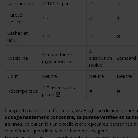
sans additifs
✅ 100 % pur
✅
✅
Pureté
⭐ ✅
✅
❓
testée
Casher et
⭐ ✅
✅
❌
halal
À
⭐ Instantanée
Miscibilité
dissolution
Standard
(agglomérée)
rapide
Goût
Neutre
Neutre
Neutre
⭐ Plusieurs fois
Récompenses
❌
❌
primé 🏆
Compte tenu de ces différences, VitaBright se distingue par s
dosage hautement concentré, sa pureté vérifiée et sa f
normes
, ce qui en fait un excellent choix pour les personnes à
complément quotidien fiable à base de collagène.
Lorsqu'on compare les compléments alimentaires à base de c